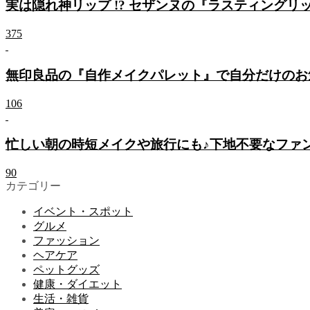
実は隠れ神リップ !? セザンヌの『ラスティング
375
無印良品の『自作メイクパレット』で自分だけのお
106
忙しい朝の時短メイクや旅行にも♪下地不要なファン
90
カテゴリー
イベント・スポット
グルメ
ファッション
ヘアケア
ペットグッズ
健康・ダイエット
生活・雑貨