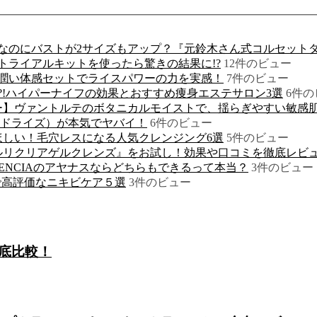
なのにバストが2サイズもアップ？『元鈴木さん式コルセット
トライアルキットを使ったら驚きの結果に!?
12件のビュー
潤い体感セットでライスパワーの力を実感！
7件のビュー
?!ハイパーナイフの効果とおすすめ痩身エステサロン3選
6件の
ー】ヴァントルテのボタニカルモイストで、揺らぎやすい敏感肌
アドライズ）が本気でヤバイ！
6件のビュー
ほしい！毛穴レスになる人気クレンジング6選
5件のビュー
ルリクリアゲルクレンズ』をお試し！効果や口コミを徹底レビ
ENCIAのアヤナスならどちらもできるって本当？
3件のビュー
で高評価なニキビケア５選
3件のビュー
底比較！