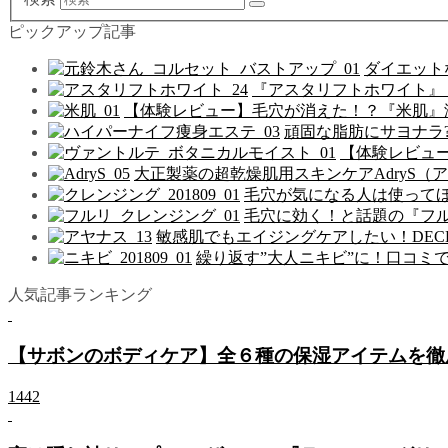
ピックアップ記事
ダイエット
『アスタリフトホワイト』
【体験レビュー】毛穴が消えた！？『米肌』
頑固な脂肪にサヨナラ
【体験レビュ
大正製薬の超乾燥肌用スキンケアAdryS（
毛穴が気になる人は使って
毛穴に効く！と話題の『フ
敏感肌でもエイジングケアしたい！DEC
繰り返す”大人ニキビ”に！口コミ
人気記事ランキング
【サボンのボディケア】全６種の保湿アイテムを徹
1442