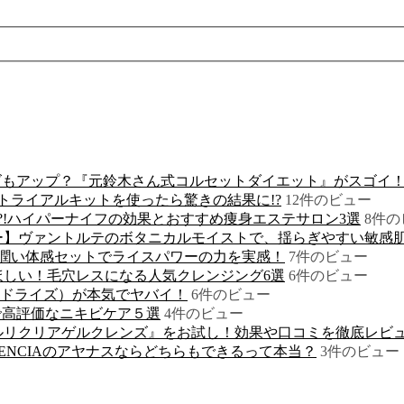
ズもアップ？『元鈴木さん式コルセットダイエット』がスゴイ
トライアルキットを使ったら驚きの結果に!?
12件のビュー
?!ハイパーナイフの効果とおすすめ痩身エステサロン3選
8件の
ー】ヴァントルテのボタニカルモイストで、揺らぎやすい敏感肌
潤い体感セットでライスパワーの力を実感！
7件のビュー
ほしい！毛穴レスになる人気クレンジング6選
6件のビュー
アドライズ）が本気でヤバイ！
6件のビュー
で高評価なニキビケア５選
4件のビュー
ルリクリアゲルクレンズ』をお試し！効果や口コミを徹底レビ
ENCIAのアヤナスならどちらもできるって本当？
3件のビュー