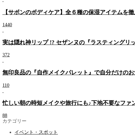
【サボンのボディケア】全６種の保湿アイテムを徹
1440
実は隠れ神リップ !? セザンヌの『ラスティング
372
無印良品の『自作メイクパレット』で自分だけのお
110
忙しい朝の時短メイクや旅行にも♪下地不要なファン
88
カテゴリー
イベント・スポット