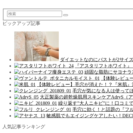
検
索
ピックアップ記事
ダイエットなのにバストが2サイ
『アスタリフトホワイト』
頑固な脂肪にサヨナラ
【体験レビュ
【体験レビュー】毛穴が消えた！？『米肌』
毛穴が気になる人は使って
大正製薬の超乾燥肌用スキンケアAdryS（
繰り返す”大人ニキビ”に！口コミ
毛穴に効く！と話題の『フ
敏感肌でもエイジングケアしたい！DEC
人気記事ランキング