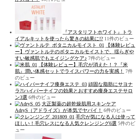
『アスタリフトホワイト』トラ
イアルキットを使ったら驚きの結果に!?
11件のビュー
【体験レビュ
ー】ヴァントルテのボタニカルモイストで、揺らぎや
すい敏感肌でもエイジングケア♪
7件のビュー
【体験レビュー】毛穴が消えた！？『米
肌』潤い体感セットでライスパワーの力を実感！
7件
のビュー
頑固な脂肪にサヨナ
ラ?!ハイパーナイフの効果とおすすめ痩身エステサロ
ン3選
6件のビュー
大正製薬の超乾燥肌用スキンケア
AdryS（アドライズ）が本気でヤバイ！
6件のビュー
毛穴が気になる人は使って
ほしい！毛穴レスになる人気クレンジング6選
5件のビ
ュー