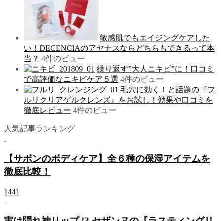
敏感肌でもエイジングケアした
い！DECENCIAのアヤナスならどちらもできるって本
当？
4件のビュー
繰り返す”大人ニキビ”に！口コミ
で高評価なニキビケア５選
4件のビュー
毛穴に効く！と話題の『フ
ルリクリアゲルクレンズ』をお試し！効果や口コミを
徹底レビュー
4件のビュー
人気記事ランキング
【サボンのボディケア】全６種の保湿アイテムを
徹底比較！
1441
実は隠れ神リップ !? セザンヌの『ラスティングリ