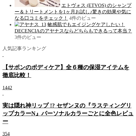
エトヴォス (ETVOS) のシャンプ
ー＆トリートメントを1ヶ月お試し♪驚きの効果や気に
なる口コミをチェック！
4件のビュー
敏感肌でもエイジングケアしたい！
DECENCIAのアヤナスならどちらもできるって本当？
3件のビュー
人気記事ランキング
【サボンのボディケア】全６種の保湿アイテムを
徹底比較！
1442
実は隠れ神リップ !? セザンヌの『ラスティングリ
ップカラーN』パーソナルカラーごとに全色レビュ
ー
354