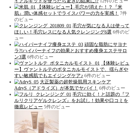
イアルキットを使ったら驚きの結果に!?
12件のビュー
【体験レビュー】毛穴が消えた！？『米
肌』潤い体感セットでライスパワーの力を実感！
7件
のビュー
毛穴が気になる人は使って
ほしい！毛穴レスになる人気クレンジング6選
6件のビ
ュー
頑固な脂肪にサヨナ
ラ?!ハイパーナイフの効果とおすすめ痩身エステサロ
ン3選
6件のビュー
【体験レビュ
ー】ヴァントルテのボタニカルモイストで、揺らぎや
すい敏感肌でもエイジングケア♪
6件のビュー
大正製薬の超乾燥肌用スキンケア
AdryS（アドライズ）が本気でヤバイ！
6件のビュー
毛穴に効く！と話題の『フ
ルリクリアゲルクレンズ』をお試し！効果や口コミを
徹底レビュー
5件のビュー