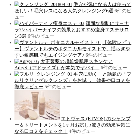
毛穴が気になる人は使って
ほしい！毛穴レスになる人気クレンジング6選
6件のビ
ュー
頑固な脂肪にサヨナ
ラ?!ハイパーナイフの効果とおすすめ痩身エステサロ
ン3選
6件のビュー
【体験レビュ
ー】ヴァントルテのボタニカルモイストで、揺らぎや
すい敏感肌でもエイジングケア♪
6件のビュー
大正製薬の超乾燥肌用スキンケア
AdryS（アドライズ）が本気でヤバイ！
6件のビュー
毛穴に効く！と話題の『フ
ルリクリアゲルクレンズ』をお試し！効果や口コミを
徹底レビュー
5件のビュー
エトヴォス (ETVOS) のシャンプ
ー＆トリートメントを1ヶ月お試し♪驚きの効果や気に
なる口コミをチェック！
4件のビュー