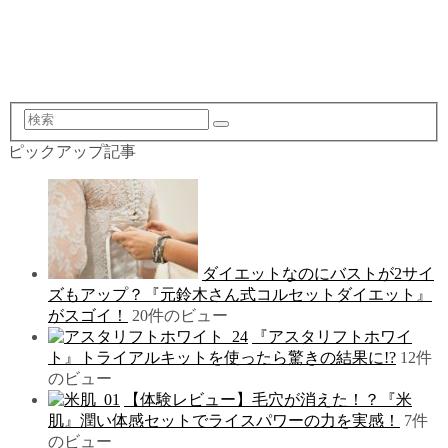
検
索
ピックアップ記事
ダイエットなのにバストが2サイ
ズもアップ？『元鈴木さん式コルセットダイエット』
がスゴイ！
20件のビュー
『アスタリフトホワイ
ト』トライアルキットを使ったら驚きの結果に!?
12件
のビュー
【体験レビュー】毛穴が消えた！？『米
肌』潤い体感セットでライスパワーの力を実感！
7件
のビュー