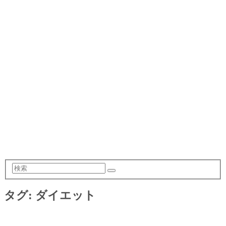
検
索
タグ:
ダイエット