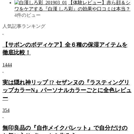
【体験レビュー】赤ら顔＆シ
ワをケアする『白漢 しろ彩』の効果や口コミは本当？
4件のビュー
人気記事ランキング
【サボンのボディケア】全６種の保湿アイテムを
徹底比較！
1444
実は隠れ神リップ !? セザンヌの『ラスティングリ
ップカラーN』パーソナルカラーごとに全色レビュ
ー
354
無印良品の『自作メイクパレット』で自分だけの