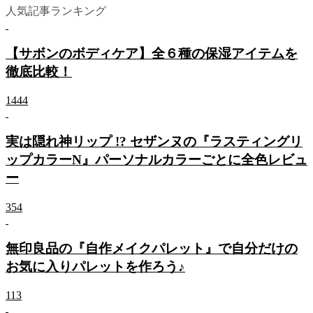
人気記事ランキング
【サボンのボディケア】全６種の保湿アイテムを
徹底比較！
1444
実は隠れ神リップ !? セザンヌの『ラスティングリ
ップカラーN』パーソナルカラーごとに全色レビュ
ー
354
無印良品の『自作メイクパレット』で自分だけの
お気に入りパレットを作ろう♪
113