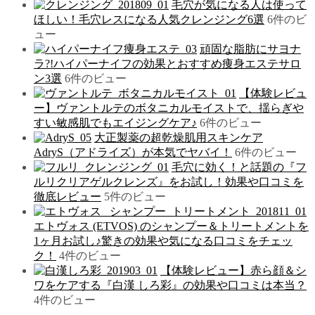
毛穴が気になる人は使って
ほしい！毛穴レスになる人気クレンジング6選
6件のビ
ュー
頑固な脂肪にサヨナ
ラ?!ハイパーナイフの効果とおすすめ痩身エステサロ
ン3選
6件のビュー
【体験レビュ
ー】ヴァントルテのボタニカルモイストで、揺らぎや
すい敏感肌でもエイジングケア♪
6件のビュー
大正製薬の超乾燥肌用スキンケア
AdryS（アドライズ）が本気でヤバイ！
6件のビュー
毛穴に効く！と話題の『フ
ルリクリアゲルクレンズ』をお試し！効果や口コミを
徹底レビュー
5件のビュー
エトヴォス (ETVOS) のシャンプー＆トリートメントを
1ヶ月お試し♪驚きの効果や気になる口コミをチェッ
ク！
4件のビュー
【体験レビュー】赤ら顔＆シ
ワをケアする『白漢 しろ彩』の効果や口コミは本当？
4件のビュー