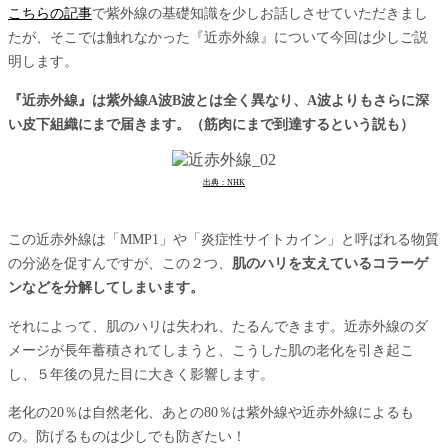
こちらの記事
で紫外線の基礎知識を少しお話しさせていただきまし
たが、そこでは触れなかった『近赤外線』について今回は少しご説
明します。
『近赤外線』は紫外線A波B波とは全く異なり、A波よりもさらに深
い皮下組織にまで届きます。（筋肉にまで到達するという説も）
出典：NHK
この近赤外線は「MMP1」や「炎症性サイトカイン」と呼ばれる物質
の分泌を促すんですが、この２つ、
肌のハリを支えているコラーゲ
ンなどを分解してしまいます。
それによって、肌のハリは失われ、たるんできます。近赤外線のダ
メージが長年蓄積されてしまうと、こうした肌の老化を引き起こ
し、５年後の見た目に大きく影響します。
老化の20％は自然老化、あとの80％は紫外線や近赤外線によるも
の。防げるものは少しでも防ぎたい！