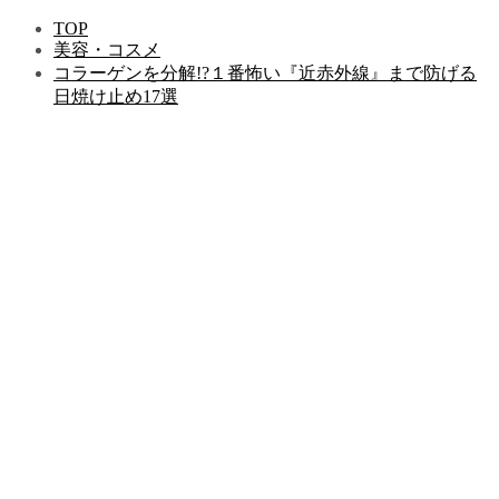
TOP
美容・コスメ
コラーゲンを分解!?１番怖い『近赤外線』まで防げる
日焼け止め17選