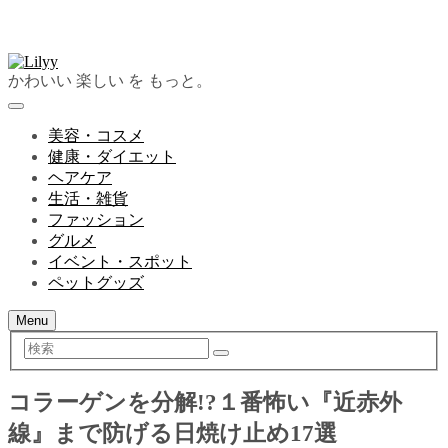
かわいい 楽しい を もっと。
美容・コスメ
健康・ダイエット
ヘアケア
生活・雑貨
ファッション
グルメ
イベント・スポット
ペットグッズ
Menu
検
索
コラーゲンを分解!?１番怖い『近赤外
線』まで防げる日焼け止め17選