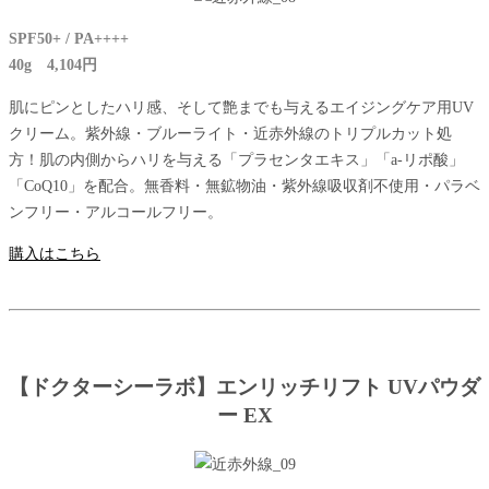
SPF50+ / PA++++
40g 4,104円
肌にピンとしたハリ感、そして艶までも与えるエイジングケア用UV
クリーム。紫外線・ブルーライト・近赤外線のトリプルカット処
方！肌の内側からハリを与える「プラセンタエキス」「a-リポ酸」
「CoQ10」を配合。無香料・無鉱物油・紫外線吸収剤不使用・パラベ
ンフリー・アルコールフリー。
購入はこちら
【ドクターシーラボ】エンリッチリフト UVパウダ
ー EX