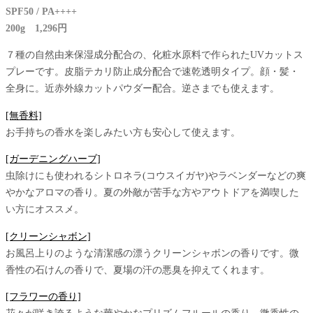
SPF50 / PA++++
200g 1,296円
７種の自然由来保湿成分配合の、化粧水原料で作られたUVカットス
プレーです。皮脂テカリ防止成分配合で速乾透明タイプ。顔・髪・
全身に。近赤外線カットパウダー配合。逆さまでも使えます。
[無香料]
お手持ちの香水を楽しみたい方も安心して使えます。
[ガーデニングハーブ]
虫除けにも使われるシトロネラ(コウスイガヤ)やラベンダーなどの爽
やかなアロマの香り。夏の外敵が苦手な方やアウトドアを満喫した
い方にオススメ。
[クリーンシャボン]
お風呂上りのような清潔感の漂うクリーンシャボンの香りです。微
香性の石けんの香りで、夏場の汗の悪臭を抑えてくれます。
[フラワーの香り]
花々が咲き誇るような華やかなプリズムフルールの香り。微香性の