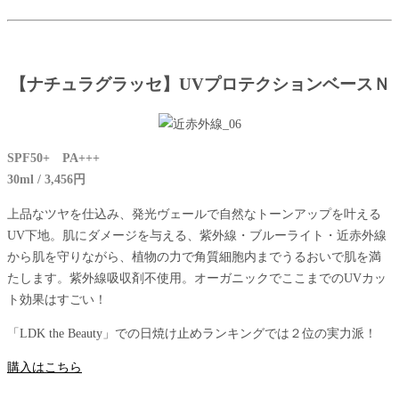
【ナチュラグラッセ】UVプロテクションベースＮ
SPF50+ PA+++
30ml / 3,456円
上品なツヤを仕込み、発光ヴェールで自然なトーンアップを叶える
UV下地。肌にダメージを与える、紫外線・ブルーライト・近赤外線
から肌を守りながら、植物の力で角質細胞内までうるおいで肌を満
たします。紫外線吸収剤不使用。オーガニックでここまでのUVカッ
ト効果はすごい！
「LDK the Beauty」での日焼け止めランキングでは２位の実力派！
購入はこちら