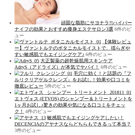
頑固な脂肪にサヨナラ?!ハイパー
ナイフの効果とおすすめ痩身エステサロン3選
6件のビ
ュー
【体験レビュ
ー】ヴァントルテのボタニカルモイストで、揺らぎや
すい敏感肌でもエイジングケア♪
6件のビュー
大正製薬の超乾燥肌用スキンケア
AdryS（アドライズ）が本気でヤバイ！
6件のビュー
毛穴に効く！と話題の『フ
ルリクリアゲルクレンズ』をお試し！効果や口コミを
徹底レビュー
5件のビュー
エトヴォス (ETVOS) のシャンプー＆トリートメントを
1ヶ月お試し♪驚きの効果や気になる口コミをチェッ
ク！
4件のビュー
敏感肌でもエイジングケアしたい！
DECENCIAのアヤナスならどちらもできるって本当？
3件のビュー