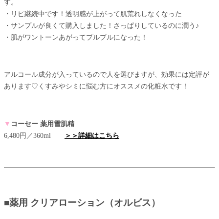
す。
・リピ継続中です！透明感が上がって肌荒れしなくなった
・サンプルが良くて購入しました！さっぱりしているのに潤う♪
・肌がワントーンあがってプルプルになった！
アルコール成分が入っているので人を選びますが、効果には定評が
あります♡くすみやシミに悩む方にオススメの化粧水です！
▼
コーセー 薬用雪肌精
6,480円／360ml
＞＞詳細はこちら
■薬用 クリアローション（オルビス）