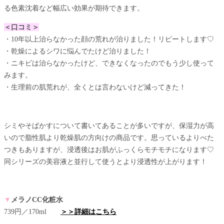
る色素沈着など幅広い効果が期待できます。
＜口コミ＞
・10年以上治らなかった顔の荒れが治りました！リピートします♡
・乾燥によるシワに悩んでたけど治りました！
・ニキビは治らなかったけど、できなくなったのでもう少し使って
みます。
・生理前の肌荒れが、全くとは言わないけど減ってきた！
シミやそばかすについて書いてあることが多いですが、保湿力が高
いので脂性肌より乾燥肌の方向けの商品です。思っているよりべた
つきもありますが、浸透後はお肌がふっくらモチモチになります♡
同シリーズの美容液と並行して使うとより浸透性が上がります！
▼
メラノCC化粧水
739円／170ml
＞＞詳細はこちら