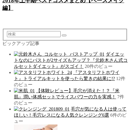
2018年上半期ベストコスメまとめ【ベースメイク
編】
検
索
ピックアップ記事
ダイエッ
トなのにバストが2サイズもアップ？『元鈴木さん式コ
ルセットダイエット』がスゴイ！
20件のビュー
『アスタリフトホワイ
ト』トライアルキットを使ったら驚きの結果に!?
12件
のビュー
【体験レビュー】毛穴が消えた！？『米
肌』潤い体感セットでライスパワーの力を実感！
7件
のビュー
毛穴が気になる人は使って
ほしい！毛穴レスになる人気クレンジング6選
6件のビ
ュー