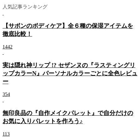
人気記事ランキング
【サボンのボディケア】全６種の保湿アイテムを
徹底比較！
1442
実は隠れ神リップ !? セザンヌの『ラスティングリ
ップカラーN』パーソナルカラーごとに全色レビュ
ー
354
無印良品の『自作メイクパレット』で自分だけの
お気に入りパレットを作ろう♪
113