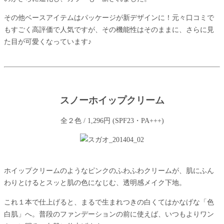
その他ベースアイテムはパッケージが新デザインに！元々口コミで
もすごく高評価で人気ですが、その機能性はそのままに、さらに見
た目が可愛くなっています♪
スノーホイップクリーム
全２色 / 1,296円 (SPF23・PA+++)
ホイップクリームのようなピンクのふわふわクリームが、肌にふん
わりとけるとスッと肌の色になじむ、透明感メイク下地。
これ１本で仕上げると、まるで生まれつきの白くてはかなげな「色
白肌」へ。普段のファンデーションの前に使えば、いつもよりワン