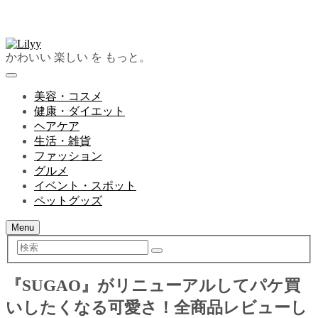
かわいい 楽しい を もっと。
美容・コスメ
健康・ダイエット
ヘアケア
生活・雑貨
ファッション
グルメ
イベント・スポット
ペットグッズ
Menu
検
索
『SUGAO』がリニューアルしてパケ買
いしたくなる可愛さ！全商品レビューし