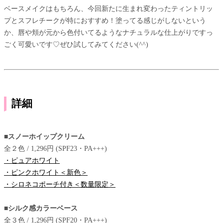
ベースメイクはもちろん、今回新たに生まれ変わったティントリッ
プとスフレチークが特におすすめ！塗ってる感じがしないという
か、唇や頬が元から色付いてるようなナチュラルな仕上がりですっ
ごく可愛いです♡ぜひ試してみてください(^^)
詳細
■スノーホイップクリーム
全２色 / 1,296円 (SPF23・PA+++)
・ピュアホワイト
・ピンクホワイト＜新色＞
・シロネコポーチ付き＜数量限定＞
■シルク感カラーベース
全３色 / 1,296円 (SPF20・PA+++)