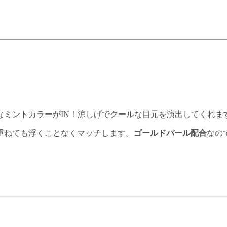
なミントカラーがIN！涼しげでクールな目元を演出してくれま
重ねても浮くことなくマッチします。
ゴールドパール配合
なの