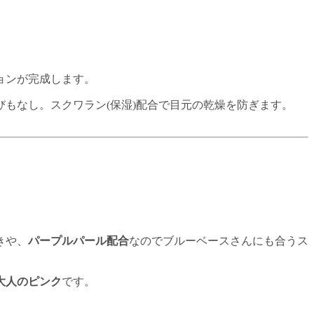
ョンが完成します。
もなし。スクワラン(保湿)配合で目元の乾燥を防ぎます。
きや、
パープルパール配合
なのでブルーベースさんにも合うス
大人のピンク
です。