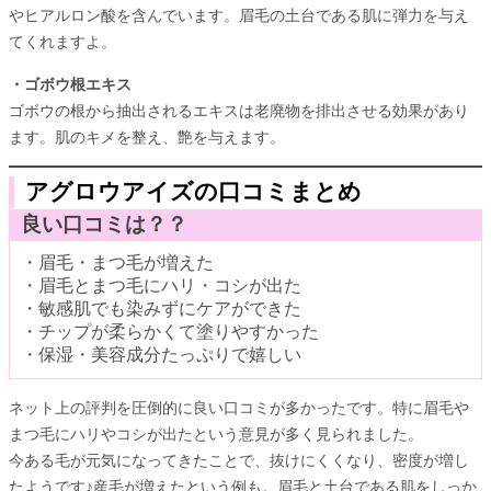
やヒアルロン酸を含んでいます。眉毛の土台である肌に弾力を与え
てくれますよ。
・ゴボウ根エキス
ゴボウの根から抽出されるエキスは老廃物を排出させる効果があり
ます。肌のキメを整え、艶を与えます。
アグロウアイズの口コミまとめ
良い口コミは？？
・眉毛・まつ毛が増えた
・眉毛とまつ毛にハリ・コシが出た
・敏感肌でも染みずにケアができた
・チップが柔らかくて塗りやすかった
・保湿・美容成分たっぷりで嬉しい
ネット上の評判を圧倒的に良い口コミが多かったです。特に眉毛や
まつ毛にハリやコシが出たという意見が多く見られました。
今ある毛が元気になってきたことで、抜けにくくなり、密度が増し
たようです♪産毛が増えたという例も。眉毛と土台である肌をしっか