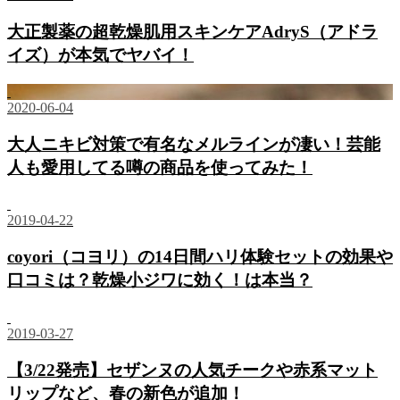
大正製薬の超乾燥肌用スキンケアAdryS（アドラ
イズ）が本気でヤバイ！
2020-06-04
大人ニキビ対策で有名なメルラインが凄い！芸能
人も愛用してる噂の商品を使ってみた！
2019-04-22
coyori（コヨリ）の14日間ハリ体験セットの効果や
口コミは？乾燥小ジワに効く！は本当？
2019-03-27
【3/22発売】セザンヌの人気チークや赤系マット
リップなど、春の新色が追加！