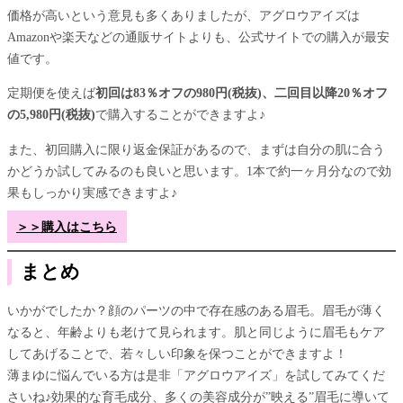
価格が高いという意見も多くありましたが、アグロウアイズは
Amazonや楽天などの通販サイトよりも、公式サイトでの購入が最安
値です。
定期便を使えば
初回は83％オフの980円(税抜)、二回目以降20％オフ
の5,980円(税抜)
で購入することができますよ♪
また、初回購入に限り返金保証があるので、まずは自分の肌に合う
かどうか試してみるのも良いと思います。1本で約一ヶ月分なので効
果もしっかり実感できますよ♪
＞＞購入はこちら
まとめ
いかがでしたか？顔のパーツの中で存在感のある眉毛。眉毛が薄く
なると、年齢よりも老けて見られます。肌と同じように眉毛もケア
してあげることで、若々しい印象を保つことができますよ！
薄まゆに悩んでいる方は是非「アグロウアイズ」を試してみてくだ
さいね♪効果的な育毛成分、多くの美容成分が”映える”眉毛に導いて