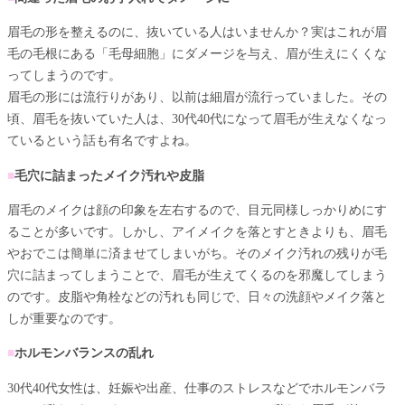
眉毛の形を整えるのに、抜いている人はいませんか？実はこれが眉
毛の毛根にある「毛母細胞」にダメージを与え、眉が生えにくくな
ってしまうのです。
眉毛の形には流行りがあり、以前は細眉が流行っていました。その
頃、眉毛を抜いていた人は、30代40代になって眉毛が生えなくなっ
ているという話も有名ですよね。
■
毛穴に詰まったメイク汚れや皮脂
眉毛のメイクは顔の印象を左右するので、目元同様しっかりめにす
ることが多いです。しかし、アイメイクを落とすときよりも、眉毛
やおでこは簡単に済ませてしまいがち。そのメイク汚れの残りが毛
穴に詰まってしまうことで、眉毛が生えてくるのを邪魔してしまう
のです。皮脂や角栓などの汚れも同じで、日々の洗顔やメイク落と
しが重要なのです。
■
ホルモンバランスの乱れ
30代40代女性は、妊娠や出産、仕事のストレスなどでホルモンバラ