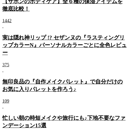
【サボンのボディケア】全６種の保湿アイテムを
徹底比較！
1442
実は隠れ神リップ !? セザンヌの『ラスティングリ
ップカラーN』パーソナルカラーごとに全色レビュ
ー
375
無印良品の『自作メイクパレット』で自分だけの
お気に入りパレットを作ろう♪
109
忙しい朝の時短メイクや旅行にも♪下地不要なファ
ンデーション15選