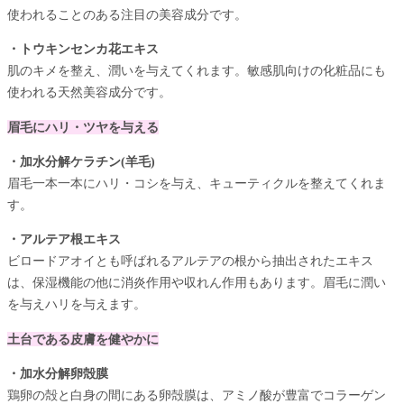
使われることのある注目の美容成分です。
・トウキンセンカ花エキス
肌のキメを整え、潤いを与えてくれます。敏感肌向けの化粧品にも
使われる天然美容成分です。
眉毛にハリ・ツヤを与える
・加水分解ケラチン(羊毛)
眉毛一本一本にハリ・コシを与え、キューティクルを整えてくれま
す。
・アルテア根エキス
ビロードアオイとも呼ばれるアルテアの根から抽出されたエキス
は、保湿機能の他に消炎作用や収れん作用もあります。眉毛に潤い
を与えハリを与えます。
土台である皮膚を健やかに
・加水分解卵殻膜
鶏卵の殻と白身の間にある卵殻膜は、アミノ酸が豊富でコラーゲン