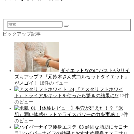
検
索
ピックアップ記事
ダイエットなのにバストが2サイ
ズもアップ？『元鈴木さん式コルセットダイエット』
がスゴイ！
18件のビュー
『アスタリフトホワイ
ト』トライアルキットを使ったら驚きの結果に!?
12件
のビュー
【体験レビュー】毛穴が消えた！？『米
肌』潤い体感セットでライスパワーの力を実感！
7件
のビュー
頑固な脂肪にサヨナ
ラ?!ハイパーナイフの効果とおすすめ痩身エステサロ