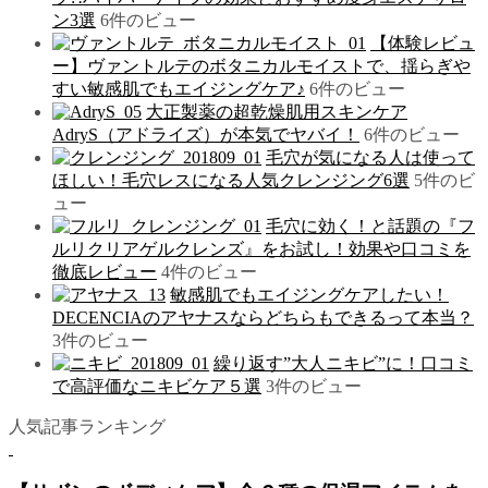
ン3選
6件のビュー
【体験レビュ
ー】ヴァントルテのボタニカルモイストで、揺らぎや
すい敏感肌でもエイジングケア♪
6件のビュー
大正製薬の超乾燥肌用スキンケア
AdryS（アドライズ）が本気でヤバイ！
6件のビュー
毛穴が気になる人は使って
ほしい！毛穴レスになる人気クレンジング6選
5件のビ
ュー
毛穴に効く！と話題の『フ
ルリクリアゲルクレンズ』をお試し！効果や口コミを
徹底レビュー
4件のビュー
敏感肌でもエイジングケアしたい！
DECENCIAのアヤナスならどちらもできるって本当？
3件のビュー
繰り返す”大人ニキビ”に！口コミ
で高評価なニキビケア５選
3件のビュー
人気記事ランキング