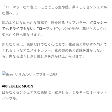
「ローマットな５色に、ほとばしる生命感。凛々しくセンシュアル
な唇へ。」
肌のようになめらかな質感で、唇を彩るリップカラー。
グロッシー
でもドライでもない、”ローマット
”なつけ心地が、花びらのように
柔らかく唇へ重なります。
新たな５色は、表情だけでなく心にまで、生命感と華やぎを与えて
くれるようなアニメイトカラー。素の唇の色と質感を透かしなが
ら、内なる凛々しさと麗しさを浮かび上がらせます。
■08 SISTER MOON
はかなくセンシュアスな表情に一変させる、ミルキーなオーキッド
パープル。