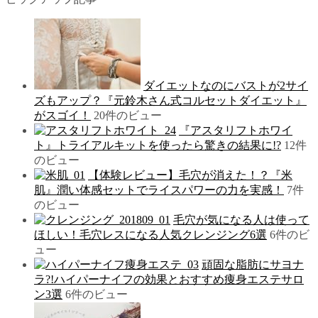
ダイエットなのにバストが2サイ
ズもアップ？『元鈴木さん式コルセットダイエット』
がスゴイ！
20件のビュー
『アスタリフトホワイ
ト』トライアルキットを使ったら驚きの結果に!?
12件
のビュー
【体験レビュー】毛穴が消えた！？『米
肌』潤い体感セットでライスパワーの力を実感！
7件
のビュー
毛穴が気になる人は使って
ほしい！毛穴レスになる人気クレンジング6選
6件のビ
ュー
頑固な脂肪にサヨナ
ラ?!ハイパーナイフの効果とおすすめ痩身エステサロ
ン3選
6件のビュー