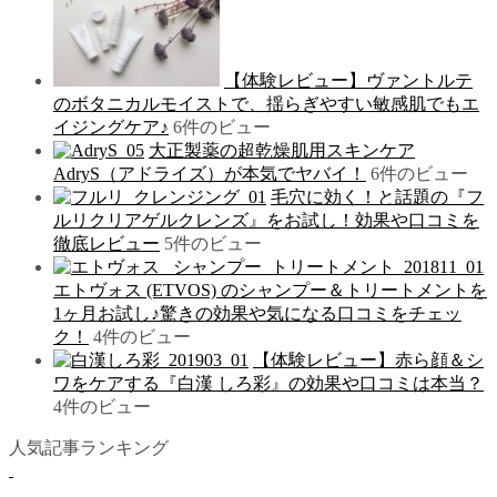
【体験レビュー】ヴァントルテ
のボタニカルモイストで、揺らぎやすい敏感肌でもエ
イジングケア♪
6件のビュー
大正製薬の超乾燥肌用スキンケア
AdryS（アドライズ）が本気でヤバイ！
6件のビュー
毛穴に効く！と話題の『フ
ルリクリアゲルクレンズ』をお試し！効果や口コミを
徹底レビュー
5件のビュー
エトヴォス (ETVOS) のシャンプー＆トリートメントを
1ヶ月お試し♪驚きの効果や気になる口コミをチェッ
ク！
4件のビュー
【体験レビュー】赤ら顔＆シ
ワをケアする『白漢 しろ彩』の効果や口コミは本当？
4件のビュー
人気記事ランキング