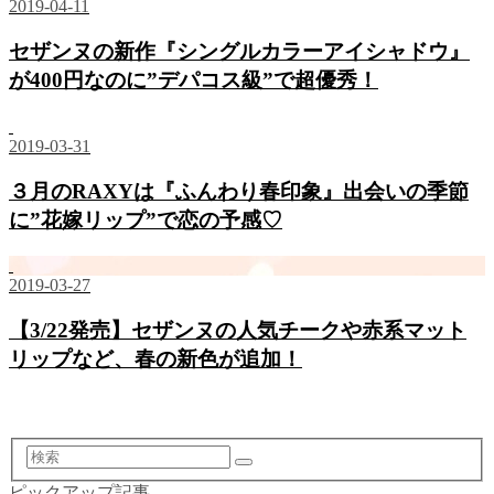
2019-04-11
セザンヌの新作『シングルカラーアイシャドウ』
が400円なのに”デパコス級”で超優秀！
2019-03-31
３月のRAXYは『ふんわり春印象』出会いの季節
に”花嫁リップ”で恋の予感♡
2019-03-27
【3/22発売】セザンヌの人気チークや赤系マット
リップなど、春の新色が追加！
検
索
ピックアップ記事